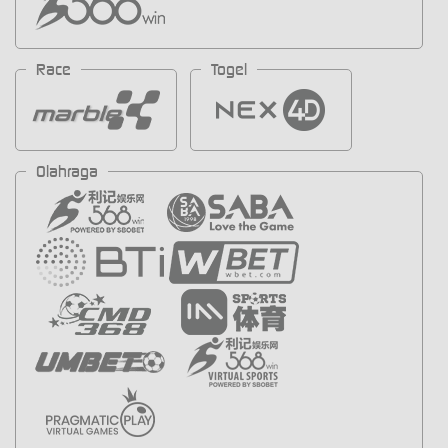
Race
Togel
Olahraga