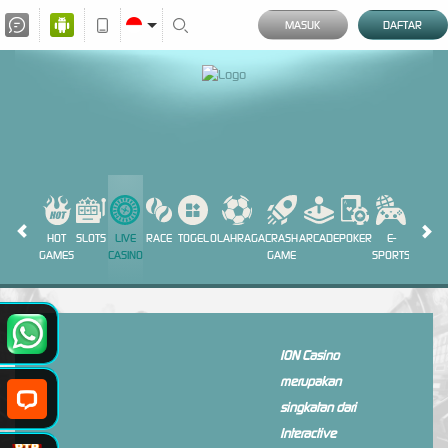
MASUK
DAFTAR
HOT
SLOTS
LIVE
RACE
TOGEL
OLAHRAGA
CRASH
ARCADE
POKER
E-
SABUN
GAMES
CASINO
GAME
SPORTS
AYAM
ION Casino
merupakan
singkatan dari
Interactive