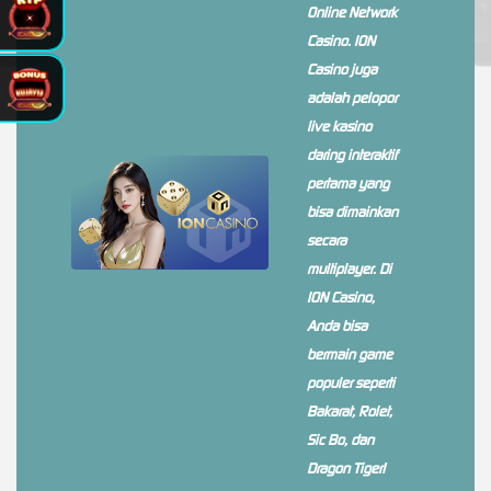
Online Network
Casino. ION
Casino juga
adalah pelopor
live kasino
daring interaktif
pertama yang
bisa dimainkan
secara
multiplayer. Di
ION Casino,
Anda bisa
bermain game
populer seperti
Bakarat, Rolet,
Sic Bo, dan
Dragon Tiger!