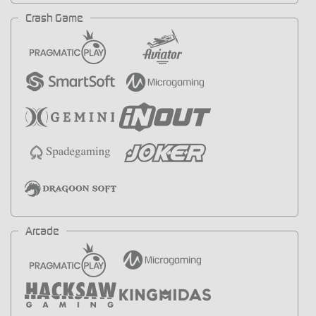
Crash Game
Arcade