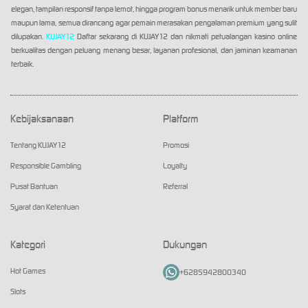
elegan, tampilan responsif tanpa lemot, hingga program bonus menarik untuk member baru
maupun lama, semua dirancang agar pemain merasakan pengalaman premium yang sulit
dilupakan.
KUJAY12
Daftar sekarang di KUJAY12 dan nikmati petualangan kasino online
berkualitas dengan peluang menang besar, layanan profesional, dan jaminan keamanan
terbaik.
Kebijaksanaan
Platform
Tentang KUJAY12
Promosi
Responsible Gambling
Loyalty
Pusat Bantuan
Referral
Syarat dan Ketentuan
Kategori
Dukungan
Hot Games
+6285942800340
Slots