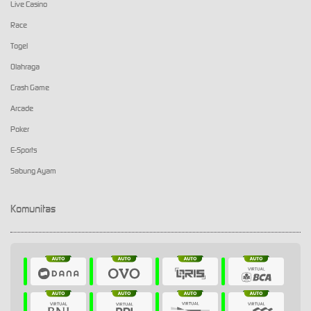
Live Casino
Race
Togel
Olahraga
Crash Game
Arcade
Poker
E-Sports
Sabung Ayam
Komunitas